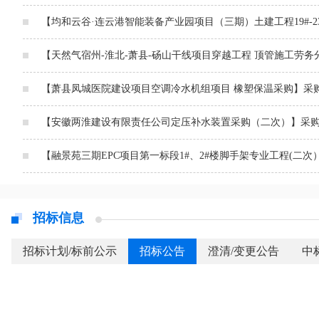
【均和云谷·连云港智能装备产业园项目（三期）土建工程19#-
【天然气宿州-淮北-萧县-砀山干线项目穿越工程 顶管施工劳
【萧县凤城医院建设项目空调冷水机组项目 橡塑保温采购】采
【安徽两淮建设有限责任公司定压补水装置采购（二次）】采
【融景苑三期EPC项目第一标段1#、2#楼脚手架专业工程(二次
招标信息
招标计划/标前公示
招标公告
澄清/变更公告
中